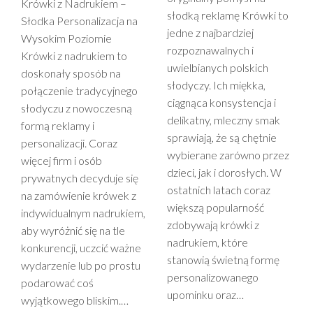
Krówki z Nadrukiem –
słodką reklamę Krówki to
Słodka Personalizacja na
jedne z najbardziej
Wysokim Poziomie
rozpoznawalnych i
Krówki z nadrukiem to
uwielbianych polskich
doskonały sposób na
słodyczy. Ich miękka,
połączenie tradycyjnego
ciągnąca konsystencja i
słodyczu z nowoczesną
delikatny, mleczny smak
formą reklamy i
sprawiają, że są chętnie
personalizacji. Coraz
wybierane zarówno przez
więcej firm i osób
dzieci, jak i dorosłych. W
prywatnych decyduje się
ostatnich latach coraz
na zamówienie krówek z
większą popularność
indywidualnym nadrukiem,
zdobywają krówki z
aby wyróżnić się na tle
nadrukiem, które
konkurencji, uczcić ważne
stanowią świetną formę
wydarzenie lub po prostu
personalizowanego
podarować coś
upominku oraz…
wyjątkowego bliskim.…