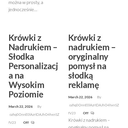
można w prosty, a
jednocześnie…
Krówki z
Krówki z
Nadrukiem –
nadrukiem –
Słodka
oryginalny
Personalizacj
pomysł na
a na
słodką
Wysokim
reklamę
Poziomie
March 22, 2026
By
ozhq0OnnE0lAzrIDAJhO4hxnSZ
March 22, 2026
By
fV23
Off
ozhq0OnnE0lAzrIDAJhO4hxnSZ
Krówki z nadrukiem –
fV23
Off
oryginalny pomysł na