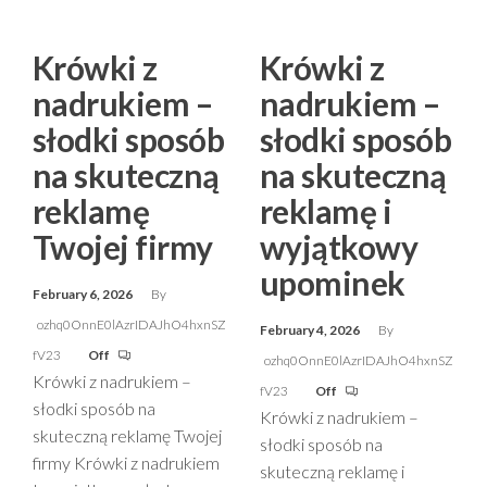
Krówki z
Krówki z
nadrukiem –
nadrukiem –
słodki sposób
słodki sposób
na skuteczną
na skuteczną
reklamę
reklamę i
Twojej firmy
wyjątkowy
upominek
February 6, 2026
By
ozhq0OnnE0lAzrIDAJhO4hxnSZ
February 4, 2026
By
fV23
Off
ozhq0OnnE0lAzrIDAJhO4hxnSZ
Krówki z nadrukiem –
fV23
Off
słodki sposób na
Krówki z nadrukiem –
skuteczną reklamę Twojej
słodki sposób na
firmy Krówki z nadrukiem
skuteczną reklamę i