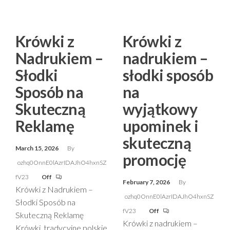
Krówki z
Krówki z
Nadrukiem –
nadrukiem –
Słodki
słodki sposób
Sposób na
na
Skuteczną
wyjątkowy
Reklamę
upominek i
skuteczną
March 15, 2026
By
promocję
ozhq0OnnE0lAzrIDAJhO4hxnSZ
fV23
Off
February 7, 2026
By
Krówki z Nadrukiem –
ozhq0OnnE0lAzrIDAJhO4hxnSZ
Słodki Sposób na
fV23
Off
Skuteczną Reklamę
Krówki z nadrukiem –
Krówki, tradycyjne polskie