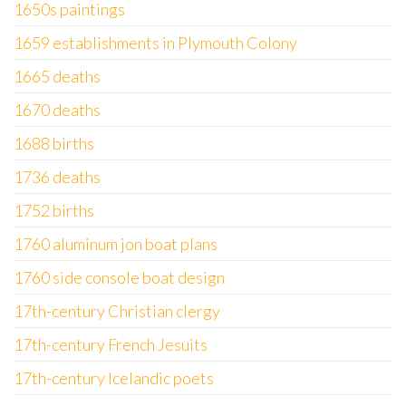
1650s paintings
1659 establishments in Plymouth Colony
1665 deaths
1670 deaths
1688 births
1736 deaths
1752 births
1760 aluminum jon boat plans
1760 side console boat design
17th-century Christian clergy
17th-century French Jesuits
17th-century Icelandic poets