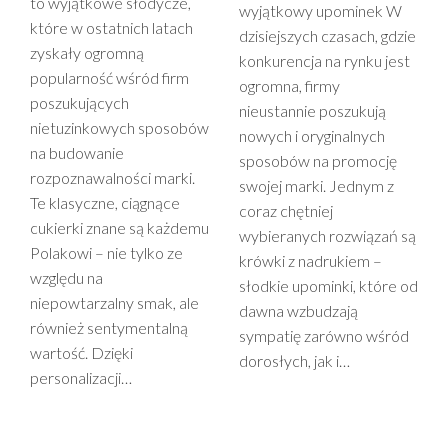
to wyjątkowe słodycze,
wyjątkowy upominek W
które w ostatnich latach
dzisiejszych czasach, gdzie
zyskały ogromną
konkurencja na rynku jest
popularność wśród firm
ogromna, firmy
poszukujących
nieustannie poszukują
nietuzinkowych sposobów
nowych i oryginalnych
na budowanie
sposobów na promocję
rozpoznawalności marki.
swojej marki. Jednym z
Te klasyczne, ciągnące
coraz chętniej
cukierki znane są każdemu
wybieranych rozwiązań są
Polakowi – nie tylko ze
krówki z nadrukiem –
względu na
słodkie upominki, które od
niepowtarzalny smak, ale
dawna wzbudzają
również sentymentalną
sympatię zarówno wśród
wartość. Dzięki
dorosłych, jak i…
personalizacji…