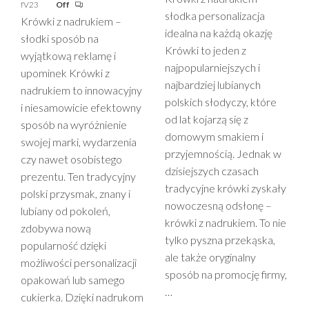
fV23
Off
słodka personalizacja
Krówki z nadrukiem –
idealna na każdą okazję
słodki sposób na
Krówki to jeden z
wyjątkową reklamę i
najpopularniejszych i
upominek Krówki z
najbardziej lubianych
nadrukiem to innowacyjny
polskich słodyczy, które
i niesamowicie efektowny
od lat kojarzą się z
sposób na wyróżnienie
domowym smakiem i
swojej marki, wydarzenia
przyjemnością. Jednak w
czy nawet osobistego
dzisiejszych czasach
prezentu. Ten tradycyjny
tradycyjne krówki zyskały
polski przysmak, znany i
nowoczesną odsłonę –
lubiany od pokoleń,
krówki z nadrukiem. To nie
zdobywa nową
tylko pyszna przekąska,
popularność dzięki
ale także oryginalny
możliwości personalizacji
sposób na promocję firmy,
opakowań lub samego
…
cukierka. Dzięki nadrukom