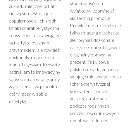
słodki sposób na
cukierki mleczne, od lat
wyjątkowy upominek i
cieszą się niesłabnącą
skuteczną promocję
popularnością. Ich słodki
Krówki z nadrukiem to nie
smak i charakterystyczna
tylko smaczna przekąska,
konsystencja sprawiają, że
ale również doskonałe
są nie tylko pysznym
narzędzie marketingowe i
przysmakiem, ale również
oryginalny pomysł na
doskonałym nośnikiem
prezent. Te kultowe
marketingowym. Krówki z
polskie cukierki, znane ze
nadrukiem to innowacyjny
swojego mlecznego smaku
sposób na promocję firmy,
i charakterystycznej
wydarzenia czy produktu,
konsystencji, od lat
który łączy w sobie
goszczą na stołach
estetykę…
podczas rodzinnych
uroczystości i firmowych
eventów. Jednak w…