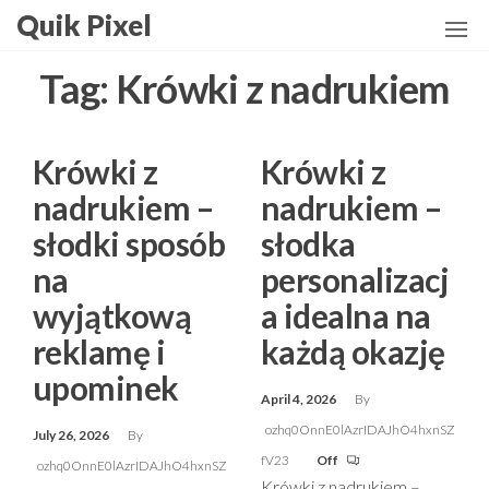
Skip
Quik Pixel
to
the
Tag:
Krówki z nadrukiem
content
Krówki z
Krówki z
nadrukiem –
nadrukiem –
słodki sposób
słodka
na
personalizacj
wyjątkową
a idealna na
reklamę i
każdą okazję
upominek
April 4, 2026
By
ozhq0OnnE0lAzrIDAJhO4hxnSZ
July 26, 2026
By
fV23
Off
ozhq0OnnE0lAzrIDAJhO4hxnSZ
Krówki z nadrukiem –