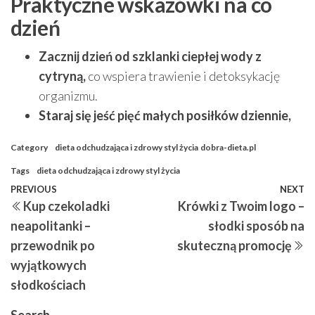
Praktyczne wskazówki na co
dzień
Zacznij dzień od szklanki ciepłej wody z
cytryną,
co wspiera trawienie i detoksykację
organizmu.
Staraj się jeść pięć małych posiłków dziennie,
Category
dieta odchudzająca i zdrowy styl życia
dobra-dieta.pl
Tags
dieta odchudzająca i zdrowy styl życia
Post
Previous
PREVIOUS
NEXT
N
Kup czekoladki
Krówki z Twoim logo –
navigation
Post
P
neapolitanki –
słodki sposób na
przewodnik po
skuteczną promocję
wyjątkowych
słodkościach