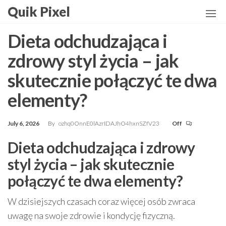
Skip
Quik Pixel
to
the
Dieta odchudzająca i
content
zdrowy styl życia – jak
skutecznie połączyć te dwa
elementy?
July 6, 2026
By
ozhq0OnnE0lAzrIDAJhO4hxnSZfV23
Off
Dieta odchudzająca i zdrowy
styl życia – jak skutecznie
połączyć te dwa elementy?
W dzisiejszych czasach coraz więcej osób zwraca
uwagę na swoje zdrowie i kondycję fizyczną.