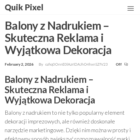
Skip
Quik Pixel
to
the
Balony z Nadrukiem –
content
Skuteczna Reklama i
Wyjątkowa Dekoracja
February 2, 2026
By
ozhq0OnnE0lAzrIDAJhO4hxnSZfV23
Off
Balony z Nadrukiem –
Skuteczna Reklama i
Wyjątkowa Dekoracja
Balony z nadrukiem to nie tylko popularny element
dekoracji imprezowych, ale również doskonałe
narzędzie marketingowe. Dzięki nim można w prosty i
efektowny sposób zwiększyć rozpoznawalność marki,