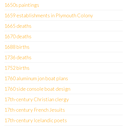
1650s paintings
1659 establishments in Plymouth Colony
1665 deaths
1670 deaths
1688 births
1736 deaths
1752 births
1760 aluminum jon boat plans
1760 side console boat design
17th-century Christian clergy
17th-century French Jesuits
17th-century Icelandic poets