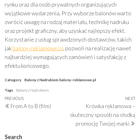
rynku oraz dla osób prywatnych organizujących
wyjątkowe wydarzenia. Przy wyborze balonów warto
zwrócić uwagę na rodzaj materiału, technikę nadruku
oraz projekt graficzny, aby uzyskać najlepszy efekt.
Korzystanie z usług sprawdzonych dostawców, takich
jak
balony-reklamowe.pl
, pozwoli na realizację nawet
najbardziej wymagających zamówień i satysfakcję z
efektu końcowego.
Category
Balony z Nadrukiem
balony-reklamowe.pl
Tags
Balony z Nadrukiem
Post
Previous
PREVIOUS
NEXT
N
From A to B (film)
Krówka reklamowa –
navigation
Post
P
skuteczny sposób na słodką
promocję Twojej marki
Search