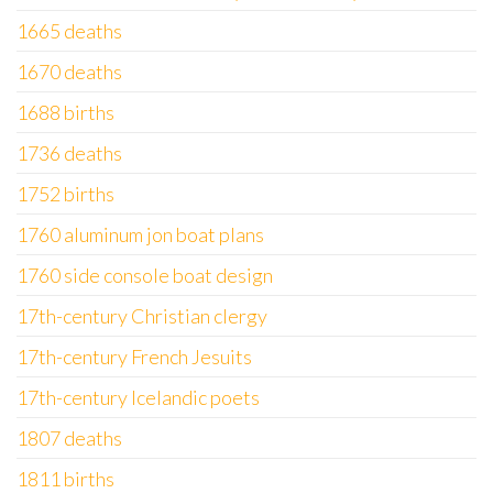
1665 deaths
1670 deaths
1688 births
1736 deaths
1752 births
1760 aluminum jon boat plans
1760 side console boat design
17th-century Christian clergy
17th-century French Jesuits
17th-century Icelandic poets
1807 deaths
1811 births