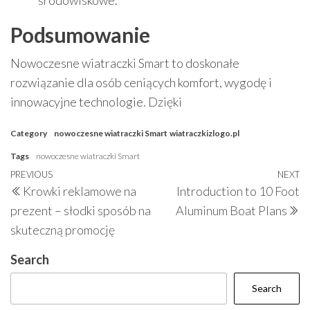
środowiskowe.
Podsumowanie
Nowoczesne wiatraczki Smart to doskonałe
rozwiązanie dla osób ceniących komfort, wygodę i
innowacyjne technologie. Dzięki
Category
nowoczesne wiatraczki Smart
wiatraczkizlogo.pl
Tags
nowoczesne wiatraczki Smart
Post
Previous
PREVIOUS
NEXT
N
Krowki reklamowe na
Introduction to 10 Foot
navigation
Post
P
prezent – słodki sposób na
Aluminum Boat Plans
skuteczną promocję
Search
Search