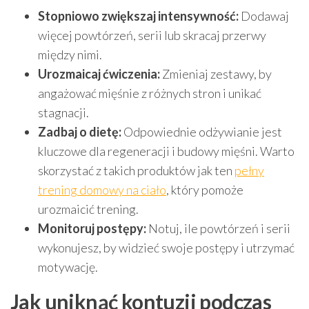
Stopniowo zwiększaj intensywność:
Dodawaj
więcej powtórzeń, serii lub skracaj przerwy
między nimi.
Urozmaicaj ćwiczenia:
Zmieniaj zestawy, by
angażować mięśnie z różnych stron i unikać
stagnacji.
Zadbaj o dietę:
Odpowiednie odżywianie jest
kluczowe dla regeneracji i budowy mięśni. Warto
skorzystać z takich produktów jak ten
pełny
trening domowy na ciało
, który pomoże
urozmaicić trening.
Monitoruj postępy:
Notuj, ile powtórzeń i serii
wykonujesz, by widzieć swoje postępy i utrzymać
motywację.
Jak uniknąć kontuzji podczas