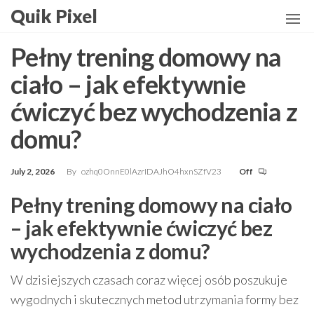
Skip
Quik Pixel
to
the
Pełny trening domowy na
content
ciało – jak efektywnie
ćwiczyć bez wychodzenia z
domu?
July 2, 2026
By
ozhq0OnnE0lAzrIDAJhO4hxnSZfV23
Off
Pełny trening domowy na ciało
– jak efektywnie ćwiczyć bez
wychodzenia z domu?
W dzisiejszych czasach coraz więcej osób poszukuje
wygodnych i skutecznych metod utrzymania formy bez