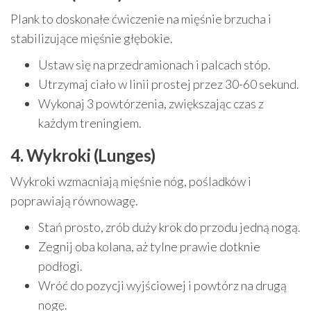
Plank to doskonałe ćwiczenie na mięśnie brzucha i
stabilizujące mięśnie głębokie.
Ustaw się na przedramionach i palcach stóp.
Utrzymaj ciało w linii prostej przez 30-60 sekund.
Wykonaj 3 powtórzenia, zwiększając czas z
każdym treningiem.
4. Wykroki (Lunges)
Wykroki wzmacniają mięśnie nóg, pośladków i
poprawiają równowagę.
Stań prosto, zrób duży krok do przodu jedną nogą.
Zegnij oba kolana, aż tylne prawie dotknie
podłogi.
Wróć do pozycji wyjściowej i powtórz na drugą
nogę.