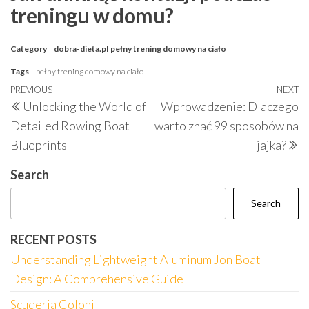
treningu w domu?
Category
dobra-dieta.pl
pełny trening domowy na ciało
Tags
pełny trening domowy na ciało
Post
Previous
PREVIOUS
NEXT
N
Unlocking the World of
Wprowadzenie: Dlaczego
navigation
Post
P
Detailed Rowing Boat
warto znać 99 sposobów na
Blueprints
jajka?
Search
Search
RECENT POSTS
Understanding Lightweight Aluminum Jon Boat
Design: A Comprehensive Guide
Scuderia Coloni