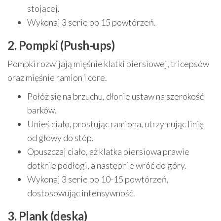
stojącej.
Wykonaj 3 serie po 15 powtórzeń.
2. Pompki (Push-ups)
Pompki rozwijają mięśnie klatki piersiowej, tricepsów
oraz mięśnie ramion i core.
Połóż się na brzuchu, dłonie ustaw na szerokość
barków.
Unieś ciało, prostując ramiona, utrzymując linię
od głowy do stóp.
Opuszczaj ciało, aż klatka piersiowa prawie
dotknie podłogi, a następnie wróć do góry.
Wykonaj 3 serie po 10-15 powtórzeń,
dostosowując intensywność.
3. Plank (deska)