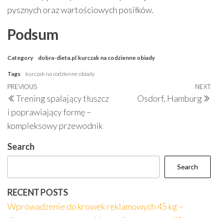
pysznych oraz wartościowych posiłków.
Podsum
Category
dobra-dieta.pl
kurczak na codzienne obiady
Tags
kurczak na codzienne obiady
Post
Previous
PREVIOUS
NEXT
N
Trening spalający tłuszcz
Osdorf, Hamburg
navigation
Post
P
i poprawiający formę –
kompleksowy przewodnik
Search
Search
RECENT POSTS
Wprowadzenie do krowek reklamowych 45 kg –