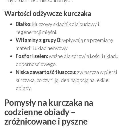
innych dań i technik kulinarnych.
Wartości odżywcze kurczaka
Białko:
kluczowy składnik dla budowy i
regeneracji mięśni.
Witaminy z grupy B:
wpływają na przemianę
materii i układ nerwowy.
Fosfor i selen:
ważne dla zdrowia kości i układu
odpornościowego.
Niska zawartość tłuszczu:
zwłaszcza w piersi
kurczaka, co czyni ją idealną opcją na lekkie
obiady.
Pomysły na kurczaka na
codzienne obiady –
zróżnicowane i pyszne