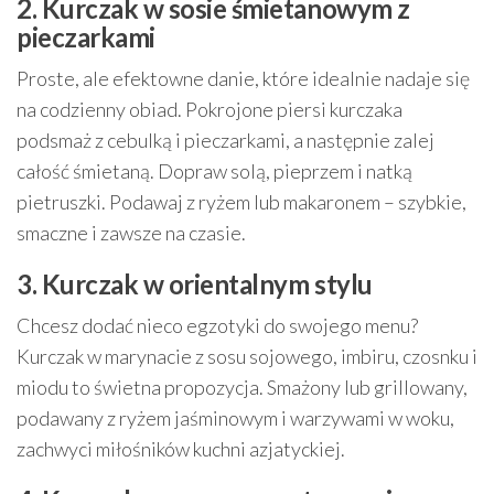
2. Kurczak w sosie śmietanowym z
pieczarkami
Proste, ale efektowne danie, które idealnie nadaje się
na codzienny obiad. Pokrojone piersi kurczaka
podsmaż z cebulką i pieczarkami, a następnie zalej
całość śmietaną. Dopraw solą, pieprzem i natką
pietruszki. Podawaj z ryżem lub makaronem – szybkie,
smaczne i zawsze na czasie.
3. Kurczak w orientalnym stylu
Chcesz dodać nieco egzotyki do swojego menu?
Kurczak w marynacie z sosu sojowego, imbiru, czosnku i
miodu to świetna propozycja. Smażony lub grillowany,
podawany z ryżem jaśminowym i warzywami w woku,
zachwyci miłośników kuchni azjatyckiej.