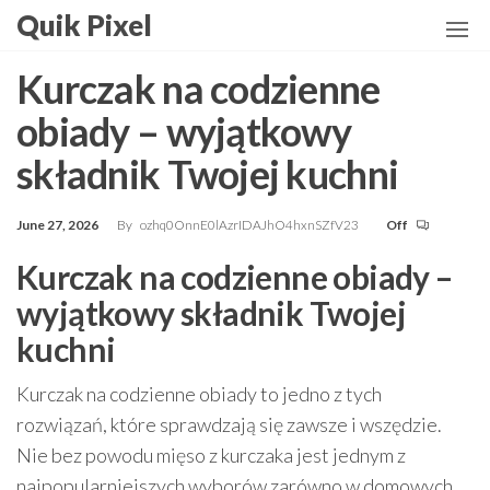
Skip
Quik Pixel
to
the
Kurczak na codzienne
content
obiady – wyjątkowy
składnik Twojej kuchni
June 27, 2026
By
ozhq0OnnE0lAzrIDAJhO4hxnSZfV23
Off
Kurczak na codzienne obiady –
wyjątkowy składnik Twojej
kuchni
Kurczak na codzienne obiady to jedno z tych
rozwiązań, które sprawdzają się zawsze i wszędzie.
Nie bez powodu mięso z kurczaka jest jednym z
najpopularniejszych wyborów zarówno w domowych,