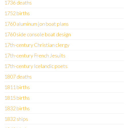
1736 deaths
1752 births
1760 aluminum jon boat plans
1760 side console boat design
17th-century Christian clergy
17th-century French Jesuits
17th-century Icelandic poets
1807 deaths
1811 births
1815 births
1832 births
1832 ships