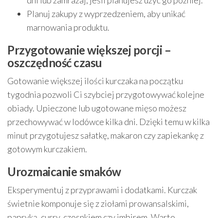
dni lub zamrażaj, jeśli planujesz użyć go później.
Planuj zakupy z wyprzedzeniem, aby unikać
marnowania produktu.
Przygotowanie większej porcji –
oszczędność czasu
Gotowanie większej ilości kurczaka na początku
tygodnia pozwoli Ci szybciej przygotowywać kolejne
obiady. Upieczone lub ugotowane mięso możesz
przechowywać w lodówce kilka dni. Dzięki temu w kilka
minut przygotujesz sałatkę, makaron czy zapiekankę z
gotowym kurczakiem.
Urozmaicanie smaków
Eksperymentuj z przyprawami i dodatkami. Kurczak
świetnie komponuje się z ziołami prowansalskimi,
papryką, curry, czosnkiem czy imbirem. Warto