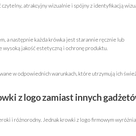
zytelny, atrakcyjny wizualnie i spójny z identyfikacją wizu
, a następnie każda krówka jest starannie ręcznie lub
 wysoką jakość estetyczną i ochronę produktu.
ane w odpowiednich warunkach, które utrzymują ich śwież
wki z logo zamiast innych gadżet
oki i różnorodny. Jednak krowki z logo firmowym wyróżnia