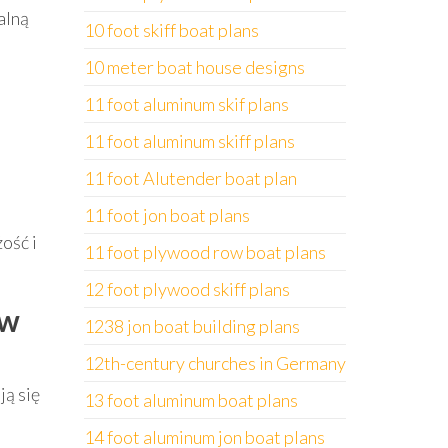
alną
10 foot skiff boat plans
10 meter boat house designs
11 foot aluminum skif plans
11 foot aluminum skiff plans
11 foot Alutender boat plan
11 foot jon boat plans
ość i
11 foot plywood row boat plans
12 foot plywood skiff plans
ów
1238 jon boat building plans
12th-century churches in Germany
ją się
13 foot aluminum boat plans
14 foot aluminum jon boat plans