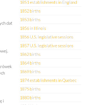
1851 establishments in England
1852 births
1853 births
ych dat
1856 in Illinois
1856 U.S. legislative sessions
1857 U.S. legislative sessions
owej.
1862 births
1864 births
 krówek
1869 births
ych
1874 establishments in Quebec
1875 births
1880 births
ę i