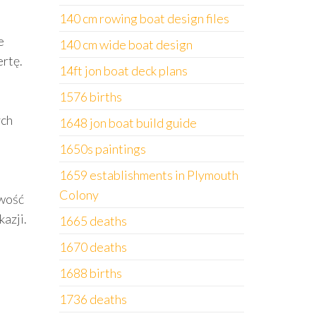
140 cm rowing boat design files
e
140 cm wide boat design
ertę.
14ft jon boat deck plans
1576 births
ych
1648 jon boat build guide
1650s paintings
1659 establishments in Plymouth
Colony
iwość
azji.
1665 deaths
1670 deaths
1688 births
1736 deaths