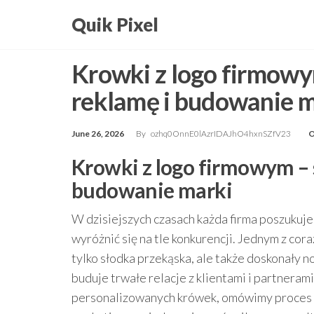
Skip
Quik Pixel
to
the
Krowki z logo firmowy
content
reklamę i budowanie m
June 26, 2026
By
ozhq0OnnE0lAzrIDAJhO4hxnSZfV23
O
Krowki z logo firmowym – 
budowanie marki
W dzisiejszych czasach każda firma poszukuje
wyróżnić się na tle konkurencji. Jednym z cor
tylko słodka przekąska, ale także doskonały 
buduje trwałe relacje z klientami i partnera
personalizowanych krówek, omówimy proces ic