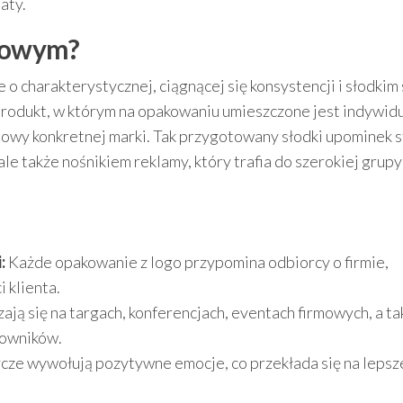
aty.
rmowym?
e o charakterystycznej, ciągnącej się konsystencji i słodkim
produkt, w którym na opakowaniu umieszczone jest indywid
mowy konkretnej marki. Tak przygotowany słodki upominek s
ale także nośnikiem reklamy, który trafia do szerokiej grupy
:
Każde opakowanie z logo przypomina odbiorcy o firmie,
 klienta.
ją się na targach, konferencjach, eventach firmowych, a ta
cowników.
cze wywołują pozytywne emocje, co przekłada się na lepsz