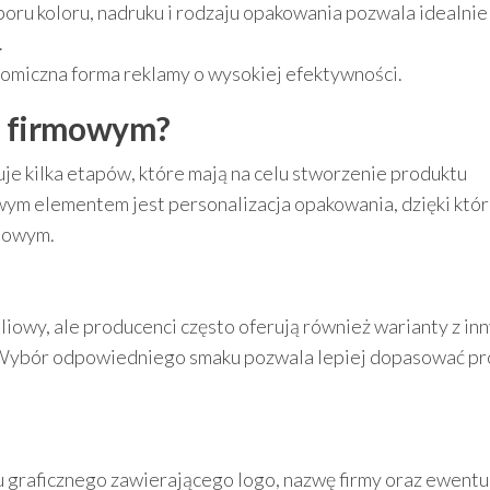
ru koloru, nadruku i rodzaju opakowania pozwala idealnie
.
nomiczna forma reklamy o wysokiej efektywności.
go firmowym?
e kilka etapów, które mają na celu stworzenie produktu
ym elementem jest personalizacja opakowania, dzięki któr
amowym.
iowy, ale producenci często oferują również warianty z in
. Wybór odpowiedniego smaku pozwala lepiej dopasować p
tu graficznego zawierającego logo, nazwę firmy oraz ewent