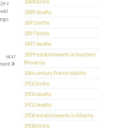
1884 births
je z
owki
1889 deaths
nego
1891 births
1897 births
1897 deaths
1899 establishments in Southern
NEXT
Next
Rhodesia
iment
Post
18th-century French nobility
1900 births
1900 deaths
1902 deaths
1906 establishments in Alberta
1908 births