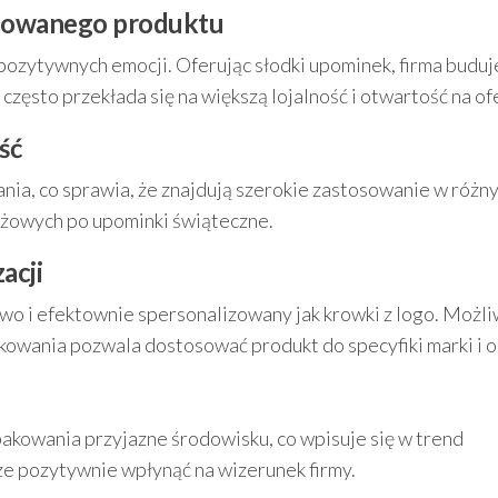
amowanego produktu
ozytywnych emocji. Oferując słodki upominek, firma buduj
 często przekłada się na większą lojalność i otwartość na of
ść
ania, co sprawia, że znajdują szerokie zastosowanie w różn
żowych po upominki świąteczne.
acji
wo i efektownie spersonalizowany jak krowki z logo. Możl
kowania pozwala dostosować produkt do specyfiki marki i ok
kowania przyjazne środowisku, co wpisuje się w trend
że pozytywnie wpłynąć na wizerunek firmy.