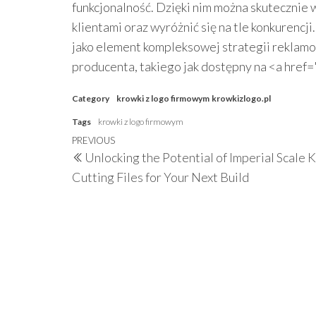
funkcjonalność. Dzięki nim można skutecznie
klientami oraz wyróżnić się na tle konkurencj
jako element kompleksowej strategii reklam
producenta, takiego jak dostępny na <a href=
Category
krowki z logo firmowym
krowkizlogo.pl
Tags
krowki z logo firmowym
Post
Previous
PREVIOUS
Unlocking the Potential of Imperial Scale 
navigation
Post
Cutting Files for Your Next Build