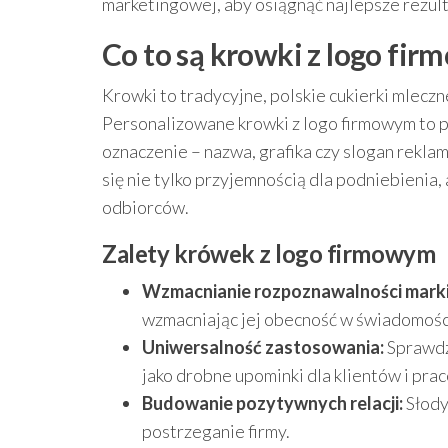
marketingowej, aby osiągnąć najlepsze rezult
Co to są krowki z logo fi
Krowki to tradycyjne, polskie cukierki mleczn
Personalizowane krowki z logo firmowym to 
oznaczenie – nazwa, grafika czy slogan rekla
się nie tylko przyjemnością dla podniebienia, 
odbiorców.
Zalety krówek z logo firmowym
Wzmacnianie rozpoznawalności marki
wzmacniając jej obecność w świadomości
Uniwersalność zastosowania:
Sprawdza
jako drobne upominki dla klientów i pra
Budowanie pozytywnych relacji:
Słody
postrzeganie firmy.