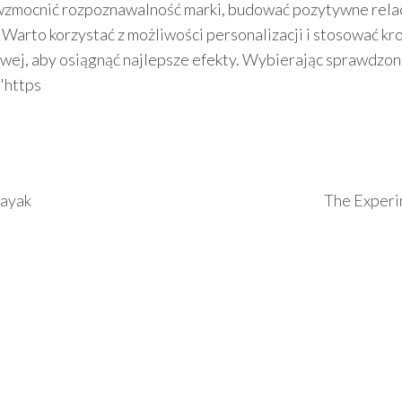
 wzmocnić rozpoznawalność marki, budować pozytywne relac
i. Warto korzystać z możliwości personalizacji i stosować kr
owej, aby osiągnąć najlepsze efekty. Wybierając sprawdzo
"https
Kayak
The Exper