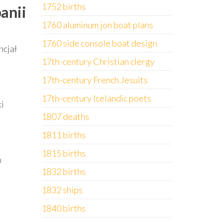
1752 births
anii
1760 aluminum jon boat plans
1760 side console boat design
ncjał
17th-century Christian clergy
17th-century French Jesuits
17th-century Icelandic poets
i
1807 deaths
1811 births
1815 births
ń
1832 births
1832 ships
1840 births