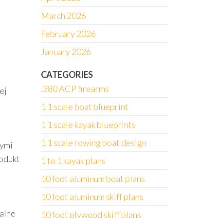
March 2026
February 2026
January 2026
CATEGORIES
.380 ACP firearms
ej
1 1 scale boat blueprint
1 1 scale kayak blueprints
1 1 scale rowing boat design
nymi
rodukt
1 to 1 kayak plans
10 foot aluminum boat plans
10 foot aluminum skiff plans
ualne
10 foot plywood skiff plans