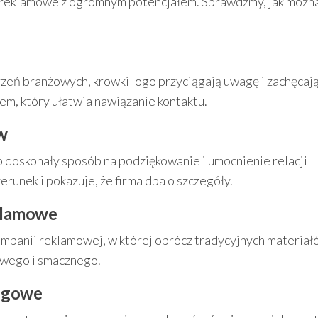
e reklamowe z ogromnym potencjałem. Sprawdźmy, jak można
rzeń branżowych, krowki logo przyciągają uwagę i zachęcaj
em, który ułatwia nawiązanie kontaktu.
w
o doskonały sposób na podziękowanie i umocnienie relacji
runek i pokazuje, że firma dba o szczegóły.
klamowe
mpanii reklamowej, w której oprócz tradycyjnych materiał
owego i smacznego.
ługowe