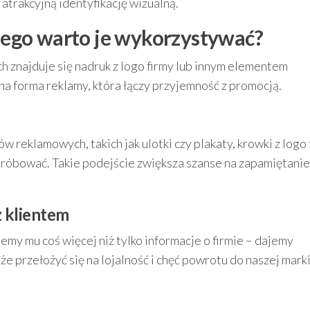
trakcyjną identyfikację wizualną.
czego warto je wykorzystywać?
ch znajduje się nadruk z logo firmy lub innym elementem
na forma reklamy, która łączy przyjemność z promocją.
reklamowych, takich jak ulotki czy plakaty, krowki z logo 
 spróbować. Takie podejście zwiększa szanse na zapamiętanie
 klientem
emy mu coś więcej niż tylko informacje o firmie – dajemy
że przełożyć się na lojalność i chęć powrotu do naszej marki