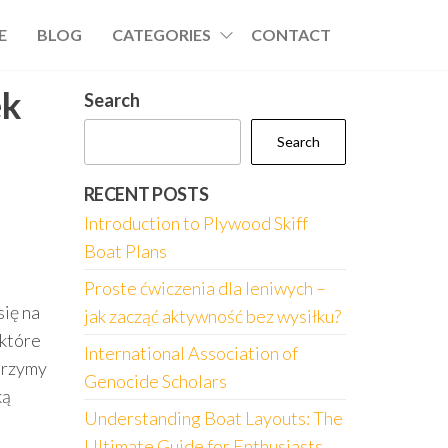
E
BLOG
CATEGORIES
CONTACT
ek
Search
Search
RECENT POSTS
Introduction to Plywood Skiff
Boat Plans
Proste ćwiczenia dla leniwych –
się na
jak zacząć aktywność bez wysiłku?
 które
International Association of
yjrzymy
Genocide Scholars
ką
Understanding Boat Layouts: The
Ultimate Guide for Enthusiasts