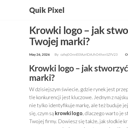
Skip
Quik Pixel
to
the
Krowki logo – jak stw
content
Twojej marki?
May 26, 2026
By
ozhq0OnnE0lAzrIDAJhO4hxnSZfV23
O
Krowki logo – jak stworz
marki?
W dzisiejszym świecie, gdzie rynek jest prze
tle konkurencji jest kluczowe. Jednym z najsk
nie tylko identyfikuje markę, ale też buduje 
się, czym są
krowki logo
, dlaczego warto je 
Twojej firmy. Dowiesz się także, jak słodkie 