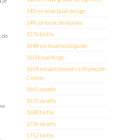
 je
140 cm wide boat design
14ft jon boat deck plans
1576 births
ą do
1648 jon boat build guide
1650s paintings
1659 establishments in Plymouth
Colony
1665 deaths
1670 deaths
ów
1688 births
1736 deaths
1752 births