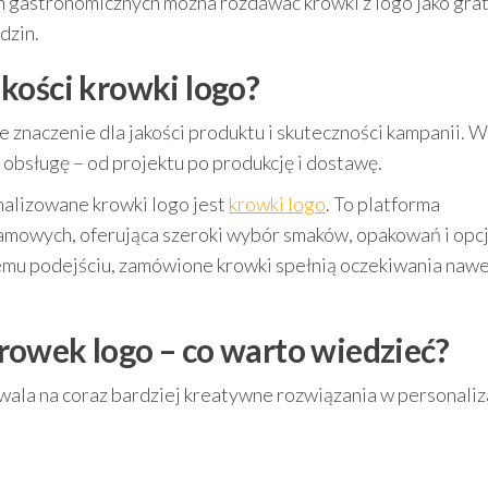
h gastronomicznych można rozdawać krówki z logo jako grat
dzin.
kości krowki logo?
naczenie dla jakości produktu i skuteczności kampanii. W
 obsługę – od projektu po produkcję i dostawę.
nalizowane krowki logo jest
krowki logo
. To platforma
lamowych, oferująca szeroki wybór smaków, opakowań i opcj
emu podejściu, zamówione krowki spełnią oczekiwania naw
owek logo – co warto wiedzieć?
wala na coraz bardziej kreatywne rozwiązania w personaliz