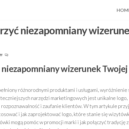
HOM
orzyć niezapomniany wizerun
ff
yć niezapomniany wizerunek Twojej
pełniony różnorodnymi produktami i usługami, wyróżnienie 
uteczniejszych narzędzi marketingowych jest unikalne logo,
jej rozpoznawalność i zaufanie klientów. W tym artykule prz
stosować i jak zaprojektować logo, które stanie się wizytów
krówki mogą pomóc w promocji marki i jak połączyć tradycję z