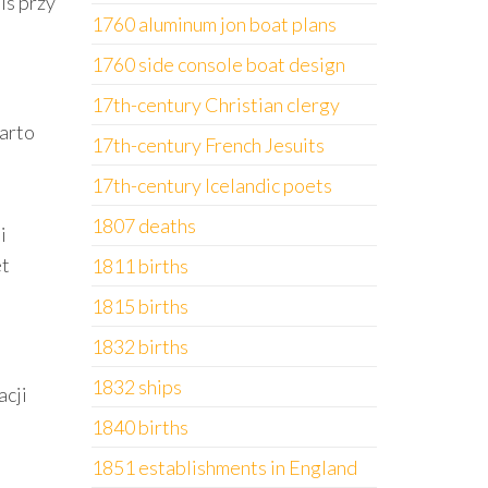
is przy
1760 aluminum jon boat plans
1760 side console boat design
17th-century Christian clergy
arto
17th-century French Jesuits
17th-century Icelandic poets
1807 deaths
i
et
1811 births
1815 births
1832 births
1832 ships
acji
1840 births
1851 establishments in England