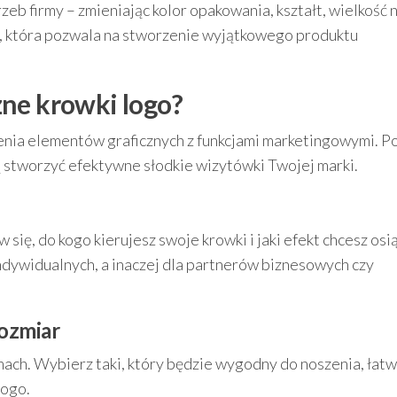
b firmy – zmieniając kolor opakowania, kształt, wielkość 
a, która pozwala na stworzenie wyjątkowego produktu
ne krowki logo?
nia elementów graficznych z funkcjami marketingowymi. Po
 stworzyć efektywne słodkie wizytówki Twojej marki.
się, do kogo kierujesz swoje krowki i jaki efekt chcesz osi
indywidualnych, a inaczej dla partnerów biznesowych czy
rozmiar
mach. Wybierz taki, który będzie wygodny do noszenia, łat
logo.