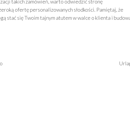
izacji takich zamówień, warto odwiedzić stronę
szeroką ofertę personalizowanych słodkości. Pamiętaj, że
ą stać się Twoim tajnym atutem w walce o klienta i budow
to
Urla