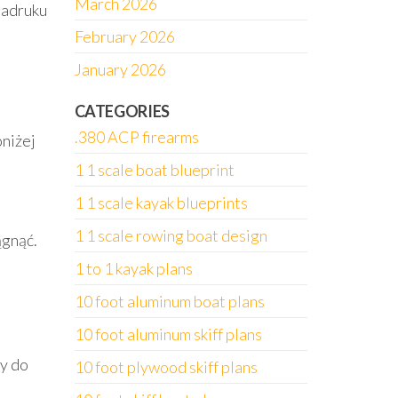
March 2026
nadruku
February 2026
January 2026
CATEGORIES
.380 ACP firearms
niżej
1 1 scale boat blueprint
1 1 scale kayak blueprints
1 1 scale rowing boat design
ągnąć.
1 to 1 kayak plans
10 foot aluminum boat plans
10 foot aluminum skiff plans
wy do
10 foot plywood skiff plans