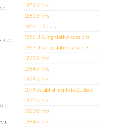
1852 births
 do
1853 births
1856 in Illinois
1856 U.S. legislative sessions
ia, że
1857 U.S. legislative sessions
1862 births
1864 births
1869 births
1874 establishments in Quebec
1875 births
obie
1880 births
esu.
1884 births