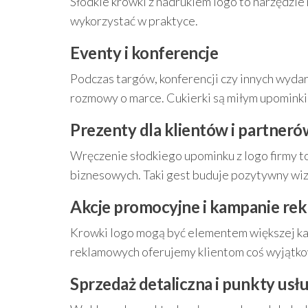
Słodkie krówki z nadrukiem logo to narzędzi
wykorzystać w praktyce.
Eventy i konferencje
Podczas targów, konferencji czy innych wyda
rozmowy o marce. Cukierki są miłym upominki
Prezenty dla klientów i partneró
Wręczenie słodkiego upominku z logo firmy t
biznesowych. Taki gest buduje pozytywny wize
Akcje promocyjne i kampanie re
Krowki logo mogą być elementem większej ka
reklamowych oferujemy klientom coś wyjątk
Sprzedaż detaliczna i punkty us