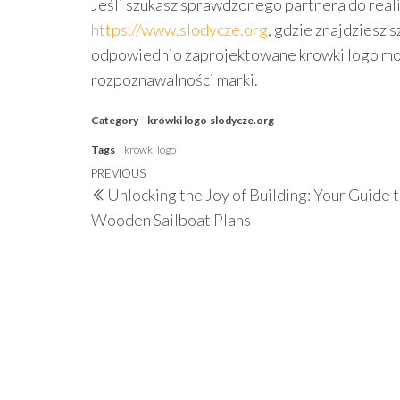
Jeśli szukasz sprawdzonego partnera do real
https://www.slodycze.org
, gdzie znajdziesz 
odpowiednio zaprojektowane krowki logo mog
rozpoznawalności marki.
Category
krówki logo
slodycze.org
Tags
krówki logo
Post
Previous
PREVIOUS
Unlocking the Joy of Building: Your Guide 
navigation
Post
Wooden Sailboat Plans