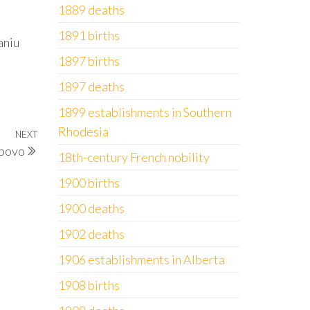
1889 deaths
1891 births
aniu
1897 births
1897 deaths
1899 establishments in Southern
Rhodesia
NEXT
Next
povo
Post
18th-century French nobility
1900 births
1900 deaths
1902 deaths
1906 establishments in Alberta
1908 births