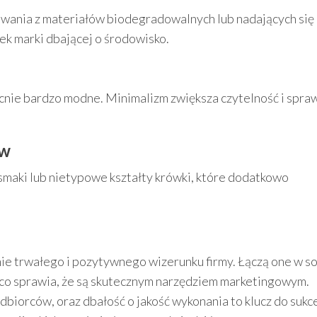
owania z materiałów biodegradowalnych lub nadających się
ek marki dbającej o środowisko.
cnie bardzo modne. Minimalizm zwiększa czytelność i spraw
ów
e smaki lub nietypowe kształty krówki, które dodatkowo
ie trwałego i pozytywnego wizerunku firmy. Łączą one w s
 co sprawia, że są skutecznym narzędziem marketingowym.
biorców, oraz dbałość o jakość wykonania to klucz do sukc