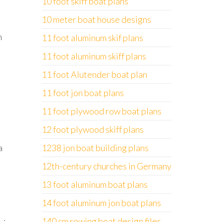
10 foot skiff boat plans
10 meter boat house designs
h
11 foot aluminum skif plans
11 foot aluminum skiff plans
11 foot Alutender boat plan
11 foot jon boat plans
11 foot plywood row boat plans
12 foot plywood skiff plans
a
1238 jon boat building plans
12th-century churches in Germany
13 foot aluminum boat plans
14 foot aluminum jon boat plans
140 cm rowing boat design files