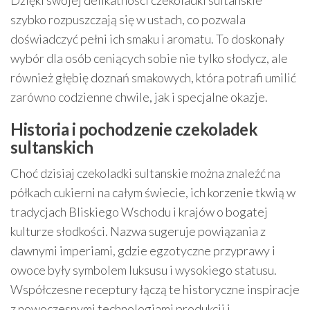
Dzięki swojej delikatności czekoladki sultanskie
szybko rozpuszczają się w ustach, co pozwala
doświadczyć pełni ich smaku i aromatu. To doskonały
wybór dla osób ceniących sobie nie tylko słodycz, ale
również głębię doznań smakowych, która potrafi umilić
zarówno codzienne chwile, jak i specjalne okazje.
Historia i pochodzenie czekoladek
sultanskich
Choć dzisiaj czekoladki sultanskie można znaleźć na
półkach cukierni na całym świecie, ich korzenie tkwią w
tradycjach Bliskiego Wschodu i krajów o bogatej
kulturze słodkości. Nazwa sugeruje powiązania z
dawnymi imperiami, gdzie egzotyczne przyprawy i
owoce były symbolem luksusu i wysokiego statusu.
Współczesne receptury łączą te historyczne inspiracje
z nowoczesnymi technologiami produkcji i