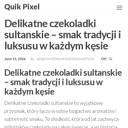
Skip
Quik Pixel
to
the
Delikatne czekoladki
content
sultanskie – smak tradycji i
luksusu w każdym kęsie
June 13, 2026
By
ozhq0OnnE0lAzrIDAJhO4hxnSZfV23
Off
Delikatne czekoladki sultanskie
– smak tradycji i luksusu w
każdym kęsie
Delikatne czekoladki sultanskie to wyjątkowy
przysmak, który łączy w sobie bogactwo aromatów i
subtelność smaku. To słodkość, która od lat zachwyca
miłośników czekolady na całym świecie, a jej historia