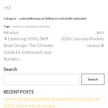
<h3
Category
czekoladkizlogo.pl
delikatne czekoladki sultanskie
Tags
delikatne czekoladki sultanskie
Post
Previous
PREVIOUS
NEXT
N
Exploring Utility Skiff
2026 Colorado Rockies
navigation
Post
P
Boat Design: The Ultimate
season
Guide for Enthusiasts and
Builders
Search
Search
RECENT POSTS
Centre for Development, Environment and Policy at
SOAS, University of London