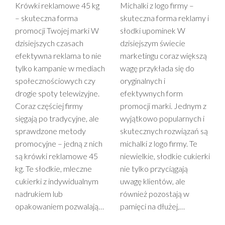
Krówki reklamowe 45 kg
Michalki z logo firmy –
– skuteczna forma
skuteczna forma reklamy i
promocji Twojej marki W
słodki upominek W
dzisiejszych czasach
dzisiejszym świecie
efektywna reklama to nie
marketingu coraz większą
tylko kampanie w mediach
wagę przykłada się do
społecznościowych czy
oryginalnych i
drogie spoty telewizyjne.
efektywnych form
Coraz częściej firmy
promocji marki. Jednym z
sięgają po tradycyjne, ale
wyjątkowo popularnych i
sprawdzone metody
skutecznych rozwiązań są
promocyjne – jedną z nich
michalki z logo firmy. Te
są krówki reklamowe 45
niewielkie, słodkie cukierki
kg. Te słodkie, mleczne
nie tylko przyciągają
cukierki z indywidualnym
uwagę klientów, ale
nadrukiem lub
również pozostają w
opakowaniem pozwalają…
pamięci na dłużej,…