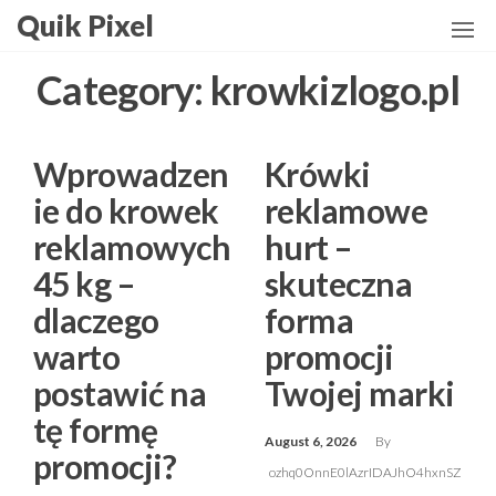
Skip
Quik Pixel
to
the
Category:
krowkizlogo.pl
content
Wprowadzen
Krówki
ie do krowek
reklamowe
reklamowych
hurt –
45 kg –
skuteczna
dlaczego
forma
warto
promocji
postawić na
Twojej marki
tę formę
August 6, 2026
By
promocji?
ozhq0OnnE0lAzrIDAJhO4hxnSZ