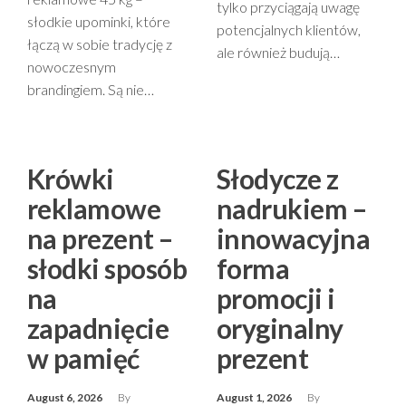
tylko przyciągają uwagę
słodkie upominki, które
potencjalnych klientów,
łączą w sobie tradycję z
ale również budują…
nowoczesnym
brandingiem. Są nie…
Krówki
Słodycze z
reklamowe
nadrukiem –
na prezent –
innowacyjna
słodki sposób
forma
na
promocji i
zapadnięcie
oryginalny
w pamięć
prezent
August 6, 2026
By
August 1, 2026
By