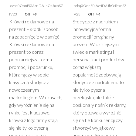
ozhq0OnnE0lAzrIDAJhO4hxnSZ
ozhq0OnnE0lAzrIDAJhO4hxnSZ
fV23
Off
fV23
Off
Krówki reklamowe na
Słodycze z nadrukiem –
prezent – słodki sposób
innowacyjna forma
na zapadnięcie w pamięć
promocji i oryginalny
Krówki reklamowe na
prezent W dzisiejszym
prezent to coraz
świecie marketingu i
popularniejsza forma
personalizacji produktów
promocji i podarunku,
coraz większą
która łączy w sobie
popularność zdobywają
klasyczną słodycz z
słodycze z nadrukiem. To
nowoczesnym
nie tylko pyszna
marketingiem. W czasach,
przekąska, ale także
gdy wyróżnienie się na
doskonały nośnik reklamy,
rynku jest kluczowe,
który pozwala wyróżnić
krówki z logo firmy stają
się na tle konkurencji czy
się nie tylko pyszną
stworzyć wyjątkowy
przekąską, ale też
upominek. Słodycze z