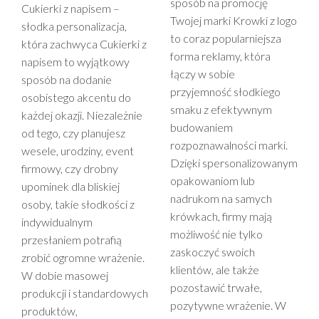
sposób na promocję
Cukierki z napisem –
Twojej marki Krowki z logo
słodka personalizacja,
to coraz popularniejsza
która zachwyca Cukierki z
forma reklamy, która
napisem to wyjątkowy
łączy w sobie
sposób na dodanie
przyjemność słodkiego
osobistego akcentu do
smaku z efektywnym
każdej okazji. Niezależnie
budowaniem
od tego, czy planujesz
rozpoznawalności marki.
wesele, urodziny, event
Dzięki spersonalizowanym
firmowy, czy drobny
opakowaniom lub
upominek dla bliskiej
nadrukom na samych
osoby, takie słodkości z
krówkach, firmy mają
indywidualnym
możliwość nie tylko
przesłaniem potrafią
zaskoczyć swoich
zrobić ogromne wrażenie.
klientów, ale także
W dobie masowej
pozostawić trwałe,
produkcji i standardowych
pozytywne wrażenie. W
produktów,