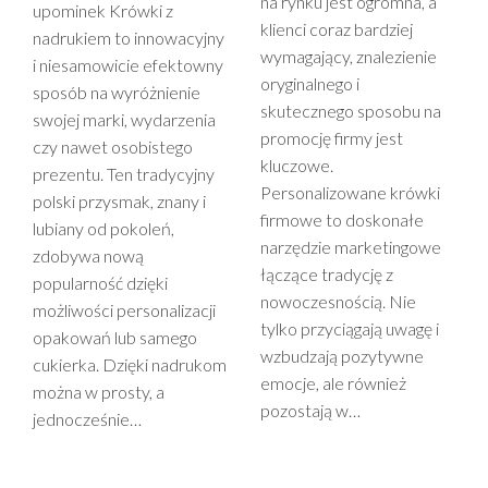
na rynku jest ogromna, a
upominek Krówki z
klienci coraz bardziej
nadrukiem to innowacyjny
wymagający, znalezienie
i niesamowicie efektowny
oryginalnego i
sposób na wyróżnienie
skutecznego sposobu na
swojej marki, wydarzenia
promocję firmy jest
czy nawet osobistego
kluczowe.
prezentu. Ten tradycyjny
Personalizowane krówki
polski przysmak, znany i
firmowe to doskonałe
lubiany od pokoleń,
narzędzie marketingowe
zdobywa nową
łączące tradycję z
popularność dzięki
nowoczesnością. Nie
możliwości personalizacji
tylko przyciągają uwagę i
opakowań lub samego
wzbudzają pozytywne
cukierka. Dzięki nadrukom
emocje, ale również
można w prosty, a
pozostają w…
jednocześnie…