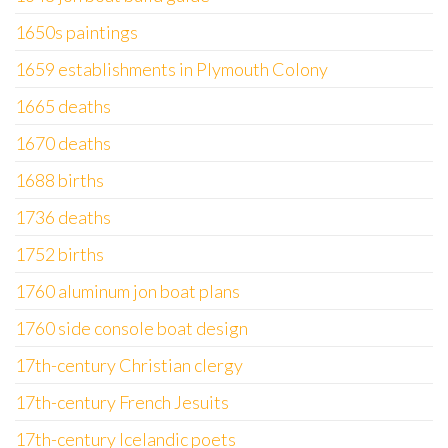
1650s paintings
1659 establishments in Plymouth Colony
1665 deaths
1670 deaths
1688 births
1736 deaths
1752 births
1760 aluminum jon boat plans
1760 side console boat design
17th-century Christian clergy
17th-century French Jesuits
17th-century Icelandic poets