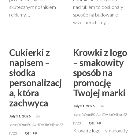
skutecznym nośnikiem
nadrukiem to doskonały
reklamy.…
sposób na budowanie
wizerunku firmy,…
Cukierki z
Krowki z logo
napisem –
– smakowity
słodka
sposób na
personalizacj
promocję
a, która
Twojej marki
zachwyca
July 31, 2026
By
ozhq0OnnE0lAzrIDAJhO4hxnSZ
July 31, 2026
By
fV23
Off
ozhq0OnnE0lAzrIDAJhO4hxnSZ
Krowki z logo – smakowity
fV23
Off