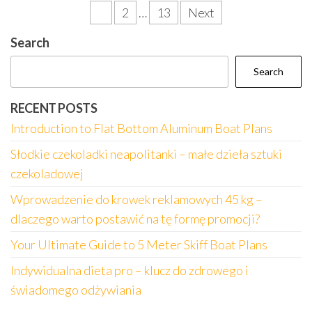
Posts
1
2
…
13
Next
pagination
Search
Search
RECENT POSTS
Introduction to Flat Bottom Aluminum Boat Plans
Słodkie czekoladki neapolitanki – małe dzieła sztuki
czekoladowej
Wprowadzenie do krowek reklamowych 45 kg –
dlaczego warto postawić na tę formę promocji?
Your Ultimate Guide to 5 Meter Skiff Boat Plans
Indywidualna dieta pro – klucz do zdrowego i
świadomego odżywiania