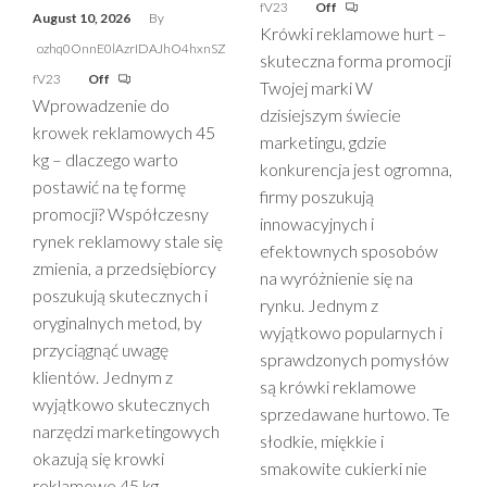
fV23
Off
August 10, 2026
By
Krówki reklamowe hurt –
ozhq0OnnE0lAzrIDAJhO4hxnSZ
skuteczna forma promocji
fV23
Off
Twojej marki W
Wprowadzenie do
dzisiejszym świecie
krowek reklamowych 45
marketingu, gdzie
kg – dlaczego warto
konkurencja jest ogromna,
postawić na tę formę
firmy poszukują
promocji? Współczesny
innowacyjnych i
rynek reklamowy stale się
efektownych sposobów
zmienia, a przedsiębiorcy
na wyróżnienie się na
poszukują skutecznych i
rynku. Jednym z
oryginalnych metod, by
wyjątkowo popularnych i
przyciągnąć uwagę
sprawdzonych pomysłów
klientów. Jednym z
są krówki reklamowe
wyjątkowo skutecznych
sprzedawane hurtowo. Te
narzędzi marketingowych
słodkie, miękkie i
okazują się krowki
smakowite cukierki nie
reklamowe 45 kg –