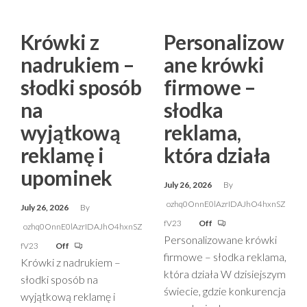
Krówki z
Personalizow
nadrukiem –
ane krówki
słodki sposób
firmowe –
na
słodka
wyjątkową
reklama,
reklamę i
która działa
upominek
July 26, 2026
By
ozhq0OnnE0lAzrIDAJhO4hxnSZ
July 26, 2026
By
fV23
Off
ozhq0OnnE0lAzrIDAJhO4hxnSZ
Personalizowane krówki
fV23
Off
firmowe – słodka reklama,
Krówki z nadrukiem –
która działa W dzisiejszym
słodki sposób na
świecie, gdzie konkurencja
wyjątkową reklamę i