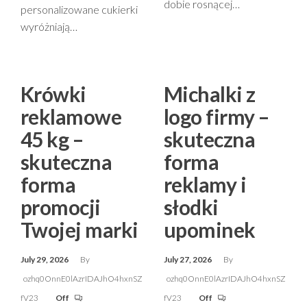
dobie rosnącej…
personalizowane cukierki
wyróżniają…
Krówki
Michalki z
reklamowe
logo firmy –
45 kg –
skuteczna
skuteczna
forma
forma
reklamy i
promocji
słodki
Twojej marki
upominek
July 29, 2026
By
July 27, 2026
By
ozhq0OnnE0lAzrIDAJhO4hxnSZ
ozhq0OnnE0lAzrIDAJhO4hxnSZ
fV23
Off
fV23
Off