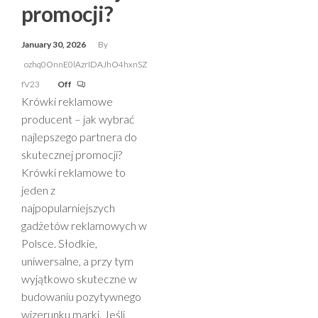
promocji?
January 30, 2026
By
ozhq0OnnE0lAzrIDAJhO4hxnSZ
fV23
Off
Krówki reklamowe
producent – jak wybrać
najlepszego partnera do
skutecznej promocji?
Krówki reklamowe to
jeden z
najpopularniejszych
gadżetów reklamowych w
Polsce. Słodkie,
uniwersalne, a przy tym
wyjątkowo skuteczne w
budowaniu pozytywnego
wizerunku marki. Jeśli