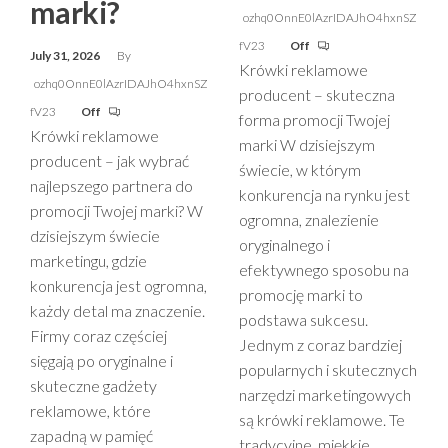
marki?
ozhq0OnnE0lAzrIDAJhO4hxnSZ
fV23
Off
July 31, 2026
By
Krówki reklamowe
ozhq0OnnE0lAzrIDAJhO4hxnSZ
producent – skuteczna
fV23
Off
forma promocji Twojej
Krówki reklamowe
marki W dzisiejszym
producent – jak wybrać
świecie, w którym
najlepszego partnera do
konkurencja na rynku jest
promocji Twojej marki? W
ogromna, znalezienie
dzisiejszym świecie
oryginalnego i
marketingu, gdzie
efektywnego sposobu na
konkurencja jest ogromna,
promocję marki to
każdy detal ma znaczenie.
podstawa sukcesu.
Firmy coraz częściej
Jednym z coraz bardziej
sięgają po oryginalne i
popularnych i skutecznych
skuteczne gadżety
narzędzi marketingowych
reklamowe, które
są krówki reklamowe. Te
zapadną w pamięć
tradycyjne, miękkie