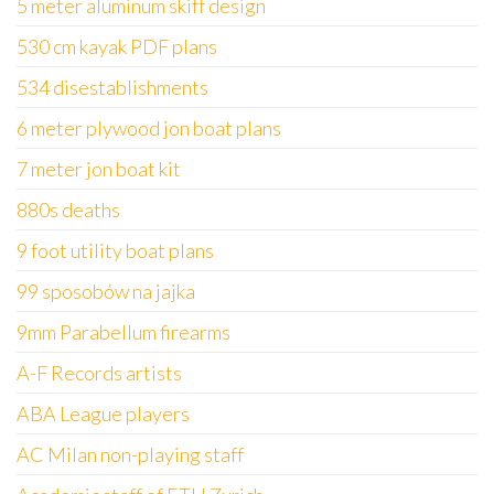
5 meter aluminum skiff design
530 cm kayak PDF plans
534 disestablishments
6 meter plywood jon boat plans
7 meter jon boat kit
880s deaths
9 foot utility boat plans
99 sposobów na jajka
9mm Parabellum firearms
A-F Records artists
ABA League players
AC Milan non-playing staff