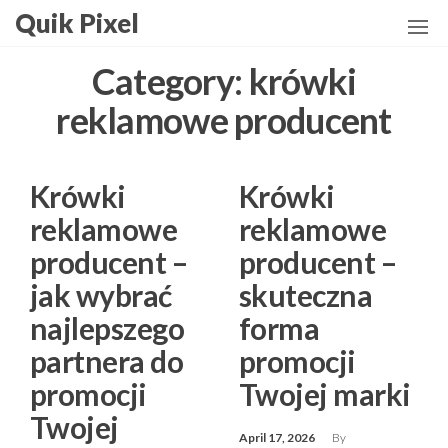
Skip
Quik Pixel
to
the
Category:
krówki
content
reklamowe producent
Krówki
Krówki
reklamowe
reklamowe
producent –
producent –
jak wybrać
skuteczna
najlepszego
forma
partnera do
promocji
promocji
Twojej marki
Twojej
April 17, 2026
By