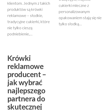
klientom. Jednym z takich
cukierki mleczne z
produktów są krówki
personalizowanym
reklamowe – słodkie,
opakowaniem stają się nie
tradycyjne cukierki, które
tylko słodką…
nie tylko cieszą
podniebienie,…
Krówki
reklamowe
producent –
jak wybrać
najlepszego
partnera do
skutecznej