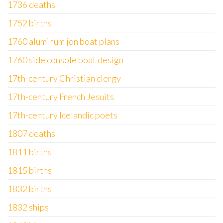
1736 deaths
1752 births
1760 aluminum jon boat plans
1760 side console boat design
17th-century Christian clergy
17th-century French Jesuits
17th-century Icelandic poets
1807 deaths
1811 births
1815 births
1832 births
1832 ships